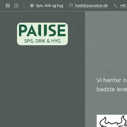
Spis, drik og hyg
heidi@pausebar.dk
+45 
Vi henter n
bedste lev